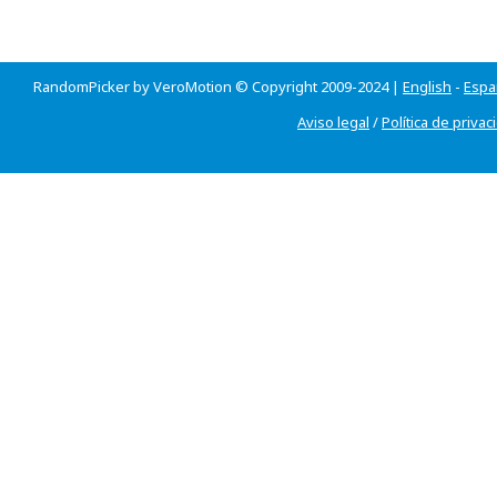
RandomPicker by VeroMotion © Copyright 2009-2024 |
English
-
Espa
Aviso legal
/
Política de privac