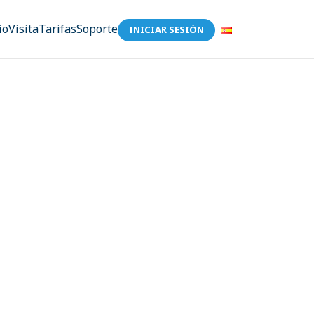
io
Visita
Tarifas
Soporte
INICIAR SESIÓN