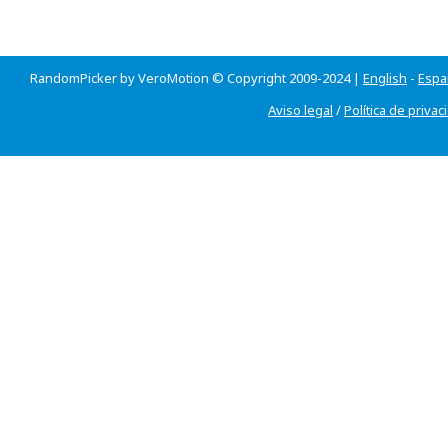
RandomPicker by VeroMotion © Copyright 2009-2024 |
English
-
Espa
Aviso legal
/
Política de privac