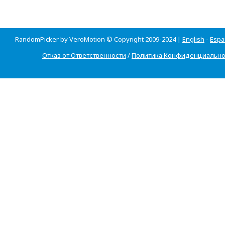
RandomPicker by VeroMotion © Copyright 2009-2024 |
English
-
Espa
Отказ от Ответственности
/
Политика Конфиденциально