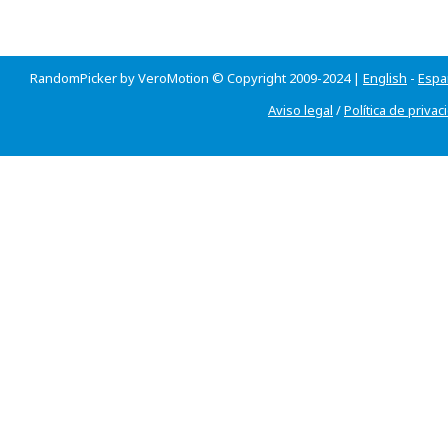
RandomPicker by VeroMotion © Copyright 2009-2024 |
English
-
Espa
Aviso legal
/
Política de privac