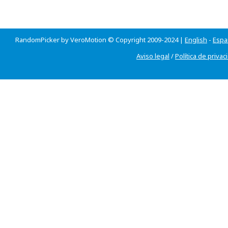
RandomPicker by VeroMotion © Copyright 2009-2024 |
English
-
Espa
Aviso legal
/
Política de privac