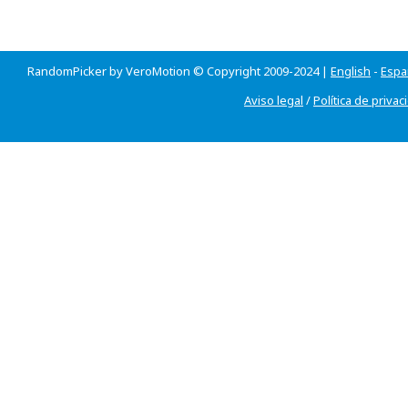
RandomPicker by VeroMotion © Copyright 2009-2024 |
English
-
Espa
Aviso legal
/
Política de privac