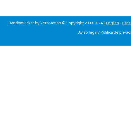
RandomPicker by VeroMotion © Copyright 2009-2024 |
English
-
Espa
Aviso legal
/
Política de privac