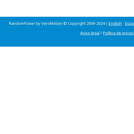
RandomPicker by VeroMotion © Copyright 2009-2024 |
English
-
Espa
Aviso legal
/
Política de privac