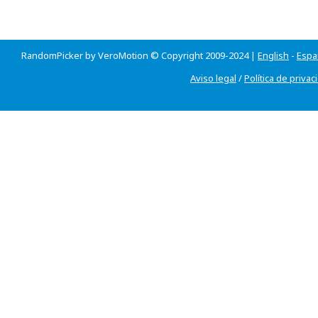
RandomPicker by VeroMotion © Copyright 2009-2024 |
English
-
Espa
Aviso legal
/
Política de privac