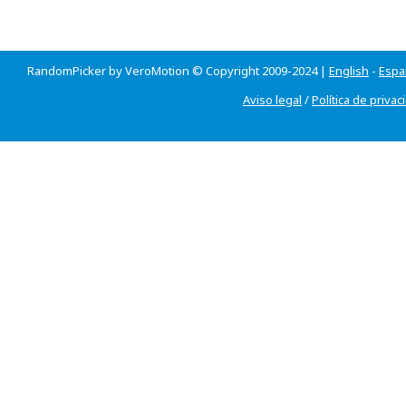
RandomPicker by VeroMotion © Copyright 2009-2024 |
English
-
Espa
Aviso legal
/
Política de privac