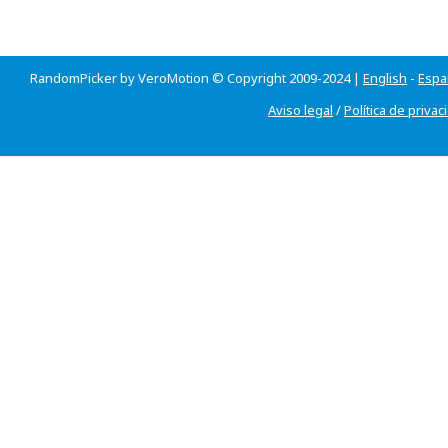
RandomPicker by VeroMotion © Copyright 2009-2024 |
English
-
Espa
Aviso legal
/
Política de privac