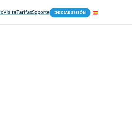
io
Visita
Tarifas
Soporte
INICIAR SESIÓN