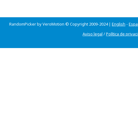
RandomPicker by VeroMotion © Copyright 2009-2024 |
English
-
Espa
Aviso legal
/
Política de privac