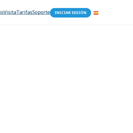
io
Visita
Tarifas
Soporte
INICIAR SESIÓN