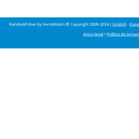
RandomPicker by VeroMotion © Copyright 2009-2024 |
English
-
Espa
Aviso legal
/
Política de privac