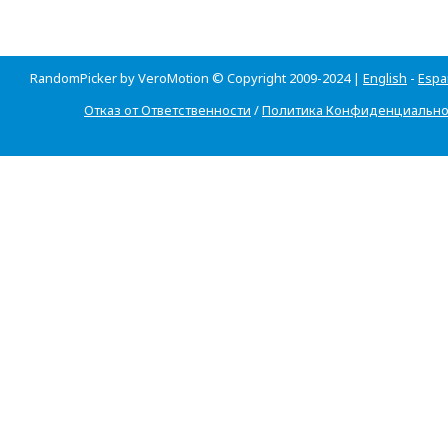
RandomPicker by VeroMotion © Copyright 2009-2024 |
English
-
Espa
Отказ от Ответственности
/
Политика Конфиденциально