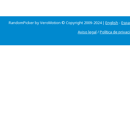
RandomPicker by VeroMotion © Copyright 2009-2024 |
English
-
Espa
Aviso legal
/
Política de privac