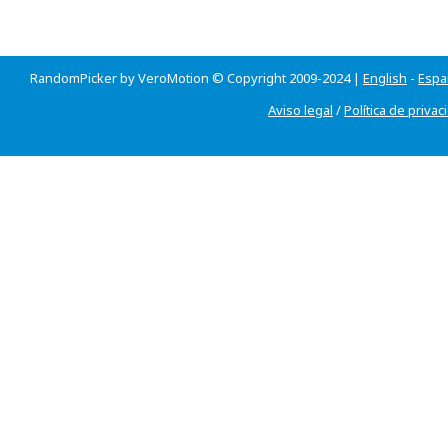
RandomPicker by VeroMotion © Copyright 2009-2024 |
English
-
Espa
Aviso legal
/
Política de privac