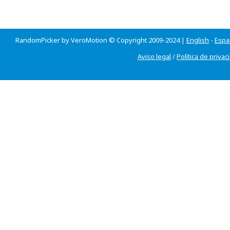
RandomPicker by VeroMotion © Copyright 2009-2024 |
English
-
Espa
Aviso legal
/
Política de privac