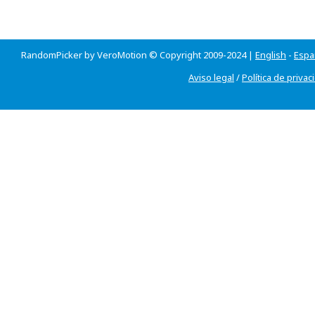
RandomPicker by VeroMotion © Copyright 2009-2024 |
English
-
Espa
Aviso legal
/
Política de privac