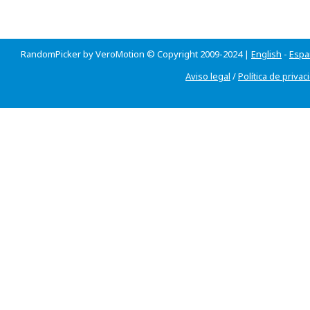
RandomPicker by VeroMotion © Copyright 2009-2024 |
English
-
Espa
Aviso legal
/
Política de privac