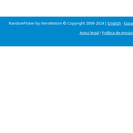
RandomPicker by VeroMotion © Copyright 2009-2024 |
English
-
Espa
Aviso legal
/
Política de privac