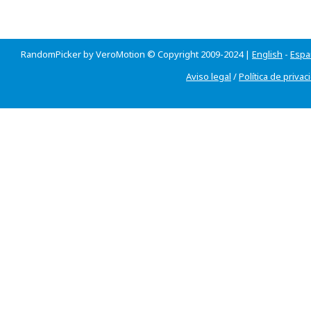
RandomPicker by VeroMotion © Copyright 2009-2024 |
English
-
Espa
Aviso legal
/
Política de privac