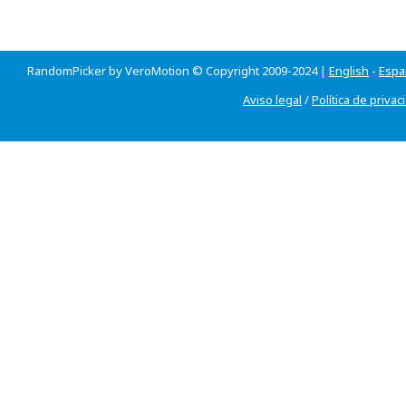
RandomPicker by VeroMotion © Copyright 2009-2024 |
English
-
Espa
Aviso legal
/
Política de privac