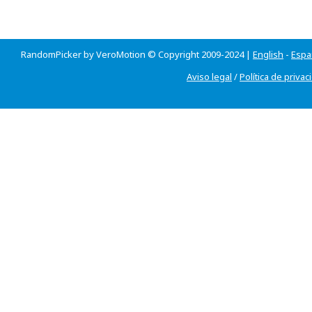
RandomPicker by VeroMotion © Copyright 2009-2024 |
English
-
Espa
Aviso legal
/
Política de privac