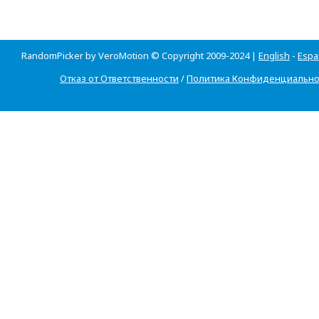
RandomPicker by VeroMotion © Copyright 2009-2024 |
English
-
Espa
Отказ от Ответственности
/
Политика Конфиденциально