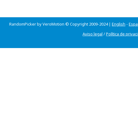
RandomPicker by VeroMotion © Copyright 2009-2024 |
English
-
Espa
Aviso legal
/
Política de privac