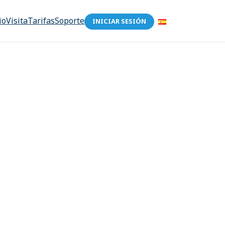
io
Visita
Tarifas
Soporte
INICIAR SESIÓN