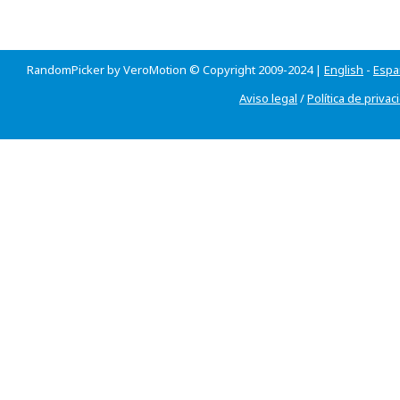
RandomPicker by VeroMotion © Copyright 2009-2024 |
English
-
Espa
Aviso legal
/
Política de privac