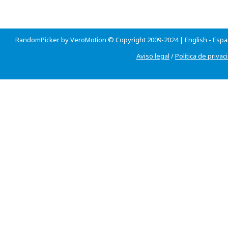
RandomPicker by VeroMotion © Copyright 2009-2024 |
English
-
Espa
Aviso legal
/
Política de privac