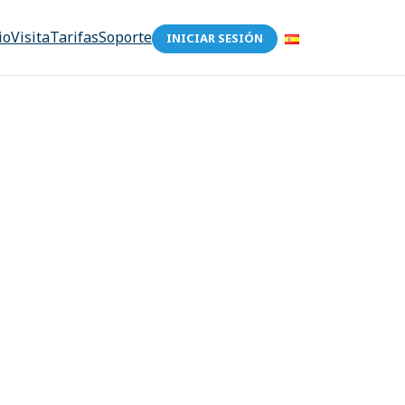
io
Visita
Tarifas
Soporte
INICIAR SESIÓN