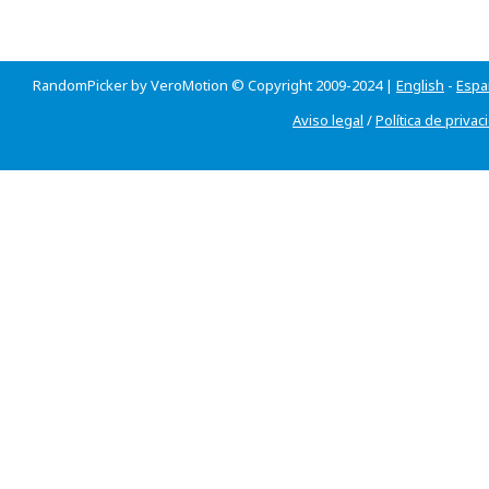
RandomPicker by VeroMotion © Copyright 2009-2024 |
English
-
Espa
Aviso legal
/
Política de privac