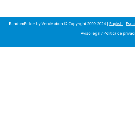
RandomPicker by VeroMotion © Copyright 2009-2024 |
English
-
Espa
Aviso legal
/
Política de privac