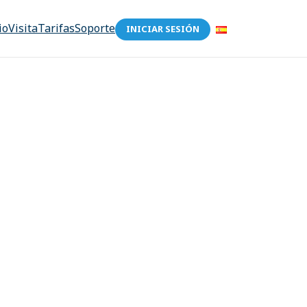
io
Visita
Tarifas
Soporte
INICIAR SESIÓN