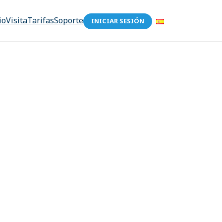
io
Visita
Tarifas
Soporte
INICIAR SESIÓN