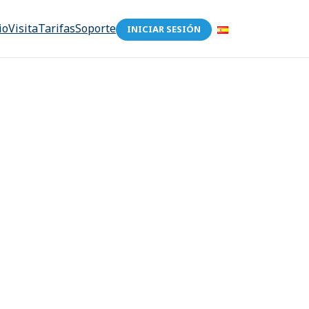
io
Visita
Tarifas
Soporte
INICIAR SESIÓN