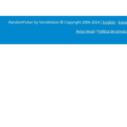
RandomPicker by VeroMotion © Copyright 2009-2024 |
English
-
Espa
Aviso legal
/
Política de privac