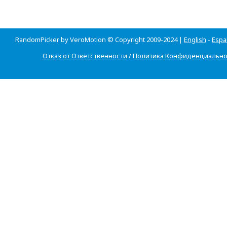
RandomPicker by VeroMotion © Copyright 2009-2024 |
English
-
Espa
Отказ от Ответственности
/
Политика Конфиденциально