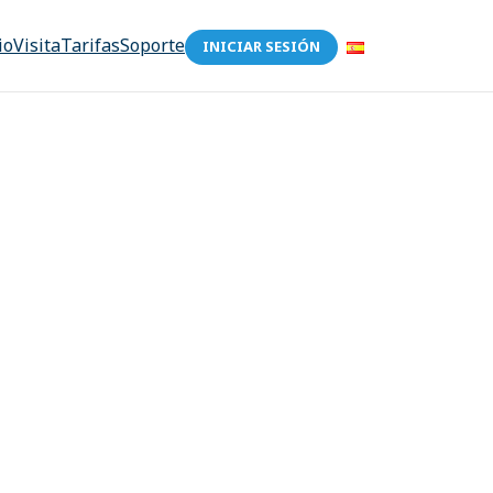
io
Visita
Tarifas
Soporte
INICIAR SESIÓN