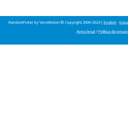
RandomPicker by VeroMotion © Copyright 2009-2024 |
English
-
Espa
Aviso legal
/
Política de privac