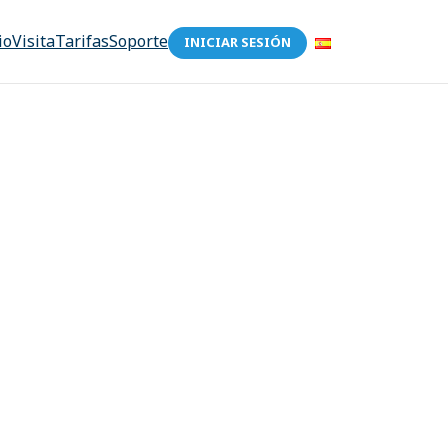
io
Visita
Tarifas
Soporte
INICIAR SESIÓN