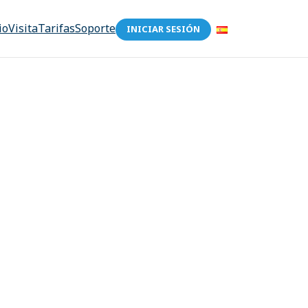
io
Visita
Tarifas
Soporte
INICIAR SESIÓN