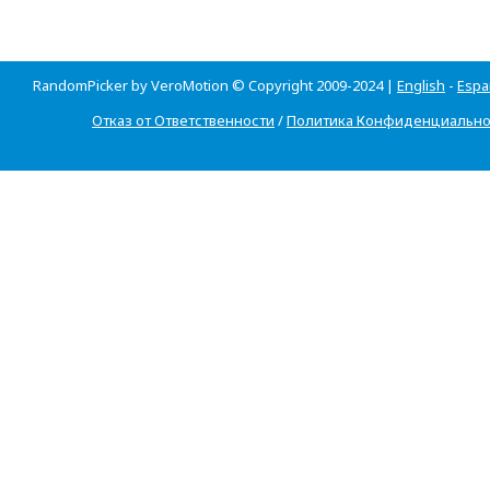
RandomPicker by VeroMotion © Copyright 2009-2024 |
English
-
Espa
Отказ от Ответственности
/
Политика Конфиденциально