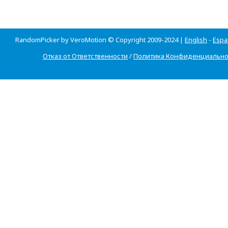
RandomPicker by VeroMotion © Copyright 2009-2024 |
English
-
Espa
Отказ от Ответственности
/
Политика Конфиденциально