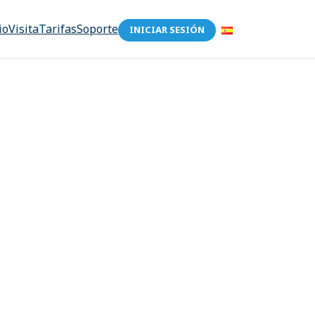
io
Visita
Tarifas
Soporte
INICIAR SESIÓN