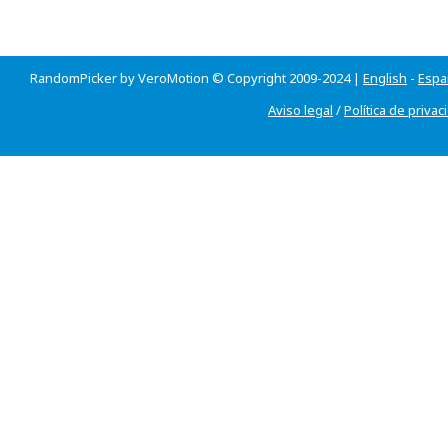
RandomPicker by VeroMotion © Copyright 2009-2024 |
English
-
Espa
Aviso legal
/
Política de privac