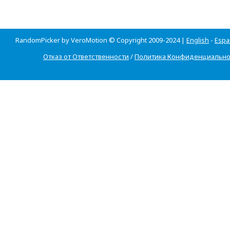
RandomPicker by VeroMotion © Copyright 2009-2024 |
English
-
Espa
Отказ от Ответственности
/
Политика Конфиденциально