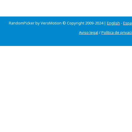
RandomPicker by VeroMotion © Copyright 2009-2024 |
English
-
Espa
Aviso legal
/
Política de privac