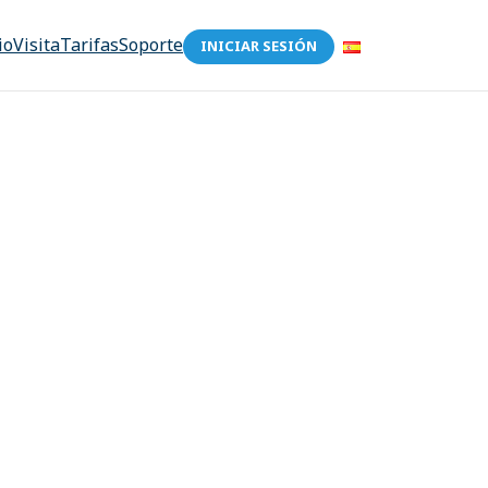
io
Visita
Tarifas
Soporte
INICIAR SESIÓN